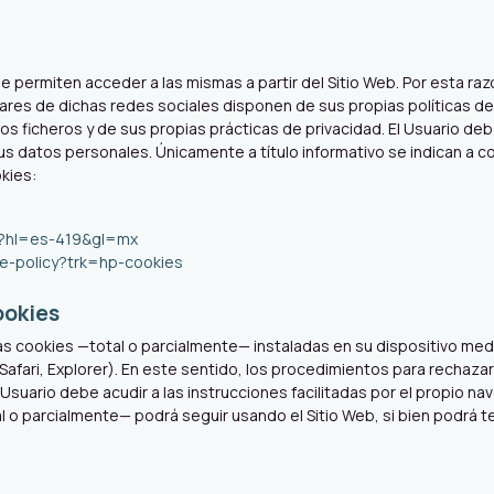
ue permiten acceder a las mismas a partir del Sitio Web. Por esta r
lares de dichas redes sociales disponen de sus propias políticas de
 ficheros y de sus propias prácticas de privacidad. El Usuario deb
sus datos personales. Únicamente a título informativo se indican a 
okies:
cy?hl=es-419&gl=mx
kie-policy?trk=hp-cookies
ookies
 las cookies —total o parcialmente— instaladas en su dispositivo me
afari, Explorer). En este sentido, los procedimientos para rechazar 
Usuario debe acudir a las instrucciones facilitadas por el propio nav
 parcialmente— podrá seguir usando el Sitio Web, si bien podrá tene