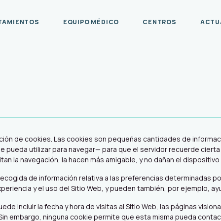
TAMIENTOS
EQUIPO MÉDICO
CENTROS
ACTU
ización de cookies. Las cookies son pequeñas cantidades de informa
ue pueda utilizar para navegar— para que el servidor recuerde cier
litan la navegación, la hacen más amigable, y no dañan el dispositiv
gida de información relativa a las preferencias determinadas por el
eriencia y el uso del Sitio Web, y pueden también, por ejemplo, ayuda
de incluir la fecha y hora de visitas al Sitio Web, las páginas vision
. Sin embargo, ninguna cookie permite que esta misma pueda contac