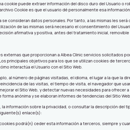
a cookie puede extraer información del disco duro del Usuario o ro
 archivo Cookie es que el usuario dé personalmente esa información 
 se consideran datos personales. Por tanto, a las mismas les será de
utilización de las mismas será necesario el consentimiento del Usu
cisión afirmativa y positiva, antes del tratamiento inicial, removib
 externas que proporcionan a Albea Clinic servicios solicitados por
. Los principales objetivos para los que se utilizan cookies de terc
 cómo interactúa el Usuario con el Sitio Web.
lo, al número de páginas visitadas, el idioma, el lugar a la que la di
incidencia de las visitas, el tiempo de visita, el navegador que usa
ara mejorar el Sitio Web, y detectar nuevas necesidades para ofrecer 
e forma anónima y se elaboran informes de tendencias del Sitio Web s
a información sobre la privacidad, o consultar la descripción del tip
siguiente(s) enlace(s):
cookies podrá(n) ceder esta información a terceros, siempre y cuand