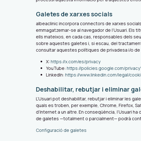
Galetes de xarxes socials
albeaclinic incorpora connectors de xarxes socials
emmagatzemar-se al navegador de l’Usuari. Els tit
ells mateixos, en cada cas, responsables dels seus
sobre aquestes galetes i, si escau, del tractamen
consultar aquestes polítiques de privadesa i/o de
X:
https://x.com/es/privacy
YouTube:
https://policies.google.com/privac
LinkedIn:
https://www.linkedin.com/legal/coo
Deshabilitar, rebutjar i eliminar ga
L’Usuari pot deshabilitar, rebutjar i eliminar les 
quals es troben, per exemple, Chrome, Firefox, Safa
d’Internet a un altre. En conseqüència, l’Usuari ha 
de galetes —totalment o parcialment— podrà continua
Configuració de galetes