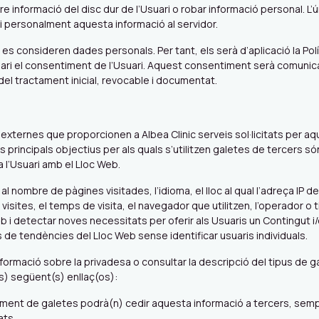
 informació del disc dur de l’Usuari o robar informació personal. L’ú
oni personalment aquesta informació al servidor.
s consideren dades personals. Per tant, els serà d’aplicació la Pol
ssari el consentiment de l’Usuari. Aquest consentiment serà comunica
 del tractament inicial, revocable i documentat.
externes que proporcionen a Albea Clinic serveis sol·licitats per aqu
ls principals objectius per als quals s’utilitzen galetes de tercers só
a l’Usuari amb el Lloc Web.
l nombre de pàgines visitades, l’idioma, el lloc al qual l’adreça IP d
isites, el temps de visita, el navegador que utilitzen, l’operador o ti
eb i detectar noves necessitats per oferir als Usuaris un Contingut i/o
 de tendències del Lloc Web sense identificar usuaris individuals.
formació sobre la privadesa o consultar la descripció del tipus de ga
(s) següent(s) enllaç(os):
ent de galetes podrà(n) cedir aquesta informació a tercers, sempre q
ats.