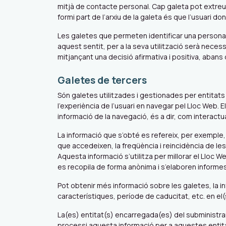
mitjà de contacte personal. Cap galeta pot extreure
formi part de l’arxiu de la galeta és que l’usuari d
Les galetes que permeten identificar una persona e
aquest sentit, per a la seva utilització serà nece
mitjançant una decisió afirmativa i positiva, abans
Galetes de tercers
Són galetes utilitzades i gestionades per entitats 
l’experiència de l’usuari en navegar pel Lloc Web. E
informació de la navegació, és a dir, com interactu
La informació que s’obté es refereix, per exemple, a
que accedeixen, la freqüència i reincidència de les v
Aquesta informació s’utilitza per millorar el Lloc W
es recopila de forma anònima i s’elaboren informes
Pot obtenir més informació sobre les galetes, la in
característiques, període de caducitat, etc. en el
La(es) entitat(s) encarregada(es) del subministram
processi aquesta informació per a aquestes entit