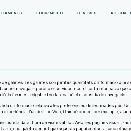
CTAMENTS
EQUIP MÈDIC
CENTRES
ACTUALI
ció de galetes. Les galetes són petites quantitats d’informació que
litzar per navegar— perquè el servidor recordi certa informació que 
ació, la fan més amigable i no fan malbé el dispositiu de navegació.
a d’informació relativa a les preferències determinades per l’Usuari
 experiència i l’ús del Lloc Web, i també poden, per exemple, ajudar 
incloure la data i hora de visites al Lloc Web, les pàgines visualitzad
ant això, cap galeta permet que aquesta pugui contactar amb el núme