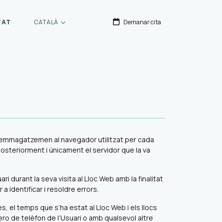
TAT
CATALÀ
Demanar cita
 s’emmagatzemen al navegador utilitzat per cada
posteriorment i únicament el servidor que la va
 durant la seva visita al Lloc Web amb la finalitat
a identificar i resoldre errors.
es, el temps que s’ha estat al Lloc Web i els llocs
ro de telèfon de l’Usuari o amb qualsevol altre