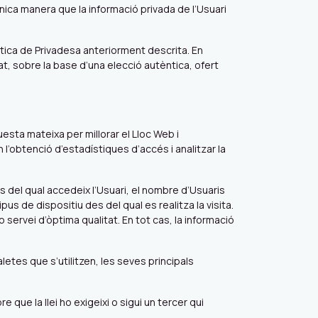
nica manera que la informació privada de l’Usuari
ítica de Privadesa anteriorment descrita. En
t, sobre la base d’una elecció autèntica, ofert
esta mateixa per millorar el Lloc Web i
n l’obtenció d’estadístiques d’accés i analitzar la
es del qual accedeix l’Usuari, el nombre d’Usuaris
pus de dispositiu des del qual es realitza la visita.
 servei d’òptima qualitat. En tot cas, la informació
letes que s’utilitzen, les seves principals
ue la llei ho exigeixi o sigui un tercer qui