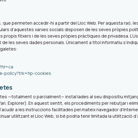
, que permeten accedir-hi a partir del Lloc Web. Per aquesta raó, l
ulars d’aquestes xarxes socials disposen de les seves pròpies polí
 propis fitxers i de les seves pròpies pràctiques de privadesa. L’Us
t de les seves dades personals. Únicament a títol informatiu s’indi
 galetes:
y?hl=ca
kie-policy?trk=hp-cookies
letes
galetes —totalment o parcialment— instal·lades al seu dispositiu mitja
ri, Explorer). En aquest sentit, els procediments per rebutjar i eli
d’acudir a les instruccions facilitades pel mateix navegador d’Internet
r utilitzant el Lloc Web, si bé podria tenir limitada la utilització 