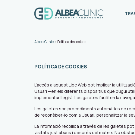
TRA
Navegació principal
Albea Clinic
>
Política de cookies
POLÍTICA DE COOKIES
L’accés a aquest Lloc Web pot implicar la utilitza
Usuari —en els diferents dispositius que pugui uti
implementar llegirà. Les galetes faciliten la naveg
Les galetes són procediments automàtics de recollid
de reconèixer-lo com a Usuari, personalitzar la seva
La informació recollida a través de les galetes pot 
visitats just abans i després del mateix. No obst